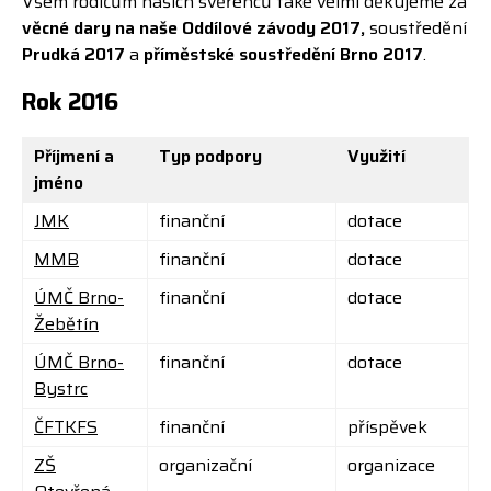
Všem rodičům našich svěřenců také velmi děkujeme za
věcné dary na naše Oddílové závody 2017,
soustředění
Prudká 2017
a
příměstské soustředění Brno 2017
.
Rok 2016
Příjmení a
Typ podpory
Využití
jméno
JMK
finanční
dotace
MMB
finanční
dotace
ÚMČ Brno-
finanční
dotace
Žebětín
ÚMČ Brno-
finanční
dotace
Bystrc
ČFTKFS
finanční
příspěvek
ZŠ
organizační
organizace