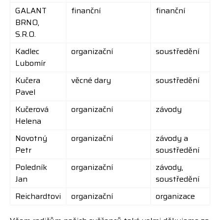
GALANT
finanční
finanční
BRNO,
S.R.O.
Kadlec
organizační
soustředění
Lubomír
Kučera
věcné dary
soustředění
Pavel
Kučerová
organizační
závody
Helena
Novotný
organizační
závody a
Petr
soustředění
Poledník
organizační
závody,
Jan
soustředění
Reichardtovi
organizační
organizace