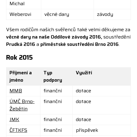
Michal
Weberovi
věcné dary
závody
Všem rodičům našich svěřenců také velmi děkujeme za
věcné dary na naše Oddílové závody 2016,
soustředění
Prudká 2016
a
příměstské soustředění Brno 2016
.
Rok 2015
Příjmení a
Typ
Využití
jméno
podpory
MMB
finanční
dotace
ÚMČ Brno-
finanční
dotace
Žebětín
JMK
finanční
dotace
ČFTKFS
finanční
příspěvek