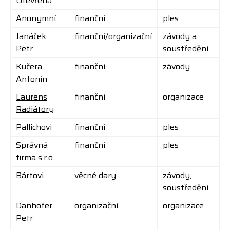
Otevřená
Anonymní
finanční
ples
Janáček
finanční/organizační
závody a
Petr
soustředění
Kučera
finanční
závody
Antonín
Laurens
finanční
organizace
Radiátory
Pallichovi
finanční
ples
Správná
finanční
ples
firma s.r.o.
Bártovi
věcné dary
závody,
soustředění
Danhofer
organizační
organizace
Petr