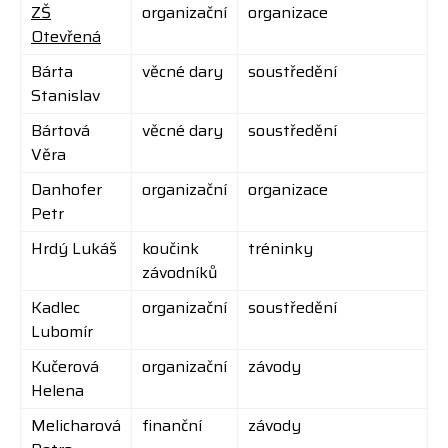
ZŠ
organizační
organizace
Otevřená
Bárta
věcné dary
soustředění
Stanislav
Bártová
věcné dary
soustředění
Věra
Danhofer
organizační
organizace
Petr
Hrdý Lukáš
koučink
tréninky
závodníků
Kadlec
organizační
soustředění
Lubomír
Kučerová
organizační
závody
Helena
Melicharová
finanční
závody