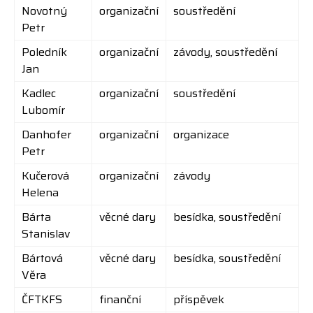
Novotný
organizační
soustředění
Petr
Poledník
organizační
závody, soustředění
Jan
Kadlec
organizační
soustředění
Lubomír
Danhofer
organizační
organizace
Petr
Kučerová
organizační
závody
Helena
Bárta
věcné dary
besídka, soustředění
Stanislav
Bártová
věcné dary
besídka, soustředění
Věra
ČFTKFS
finanční
příspěvek