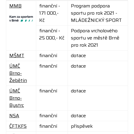
MMB
finanční -
Program podpora
171 000,-
sportu pro rok 2021 -
Kč
MLÁDEŽNICKÝ SPORT
finanční -
Podpora vrcholového
25 000,- Kč
sportu ve městě Brně
pro rok 2021
MŠMT
finanční
dotace
ÚMČ
finanční
dotace
Brno-
Žebětín
ÚMČ
finanční
dotace
Brno-
Bystrc
NSA
finanční
dotace
ČFTKFS
finanční
příspěvek