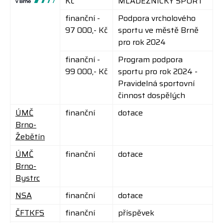
Kč
MLÁDEŽNICKÝ SPORT
finanční -
Podpora vrcholového
97 000,- Kč
sportu ve městě Brně
pro rok 2024
finanční -
Program podpora
99 000,- Kč
sportu pro rok 2024 -
Pravidelná sportovní
činnost dospělých
ÚMČ
finanční
dotace
Brno-
Žebětín
ÚMČ
finanční
dotace
Brno-
Bystrc
NSA
finanční
dotace
ČFTKFS
finanční
příspěvek