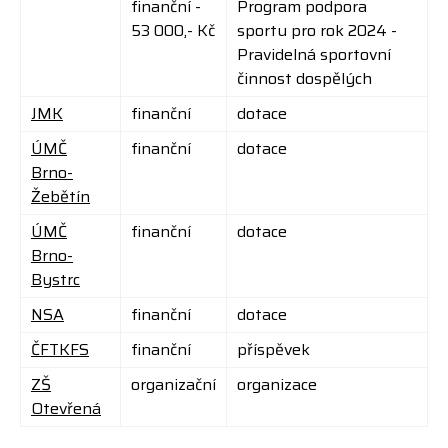
finanční -
Program podpora
53 000,- Kč
sportu pro rok 2024 -
Pravidelná sportovní
činnost dospělých
JMK
finanční
dotace
ÚMČ
finanční
dotace
Brno-
Žebětín
ÚMČ
finanční
dotace
Brno-
Bystrc
NSA
finanční
dotace
ČFTKFS
finanční
příspěvek
ZŠ
organizační
organizace
Otevřená