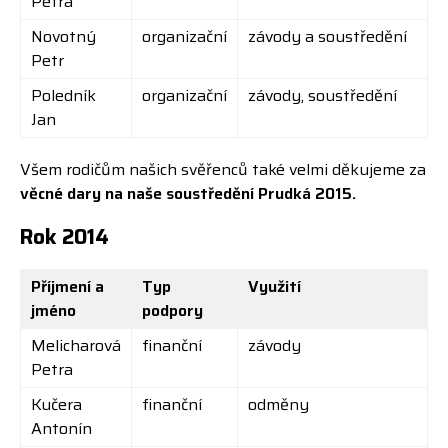
Petra
Novotný
organizační
závody a soustředění
Petr
Poledník
organizační
závody, soustředění
Jan
Všem rodičům našich svěřenců také velmi děkujeme za
věcné dary na naše soustředění Prudká 2015.
Rok 2014
Příjmení a
Typ
Využití
jméno
podpory
Melicharová
finanční
závody
Petra
Kučera
finanční
odměny
Antonín