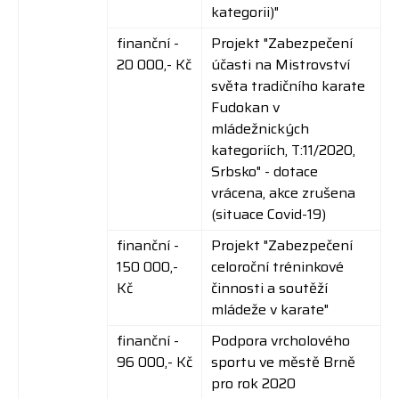
kategorii)
"
finanční -
Projekt "
Zabezpečení
20 000,- Kč
účasti na Mistrovství
světa tradičního karate
Fudokan v
mládežnických
kategoriích, T:11/2020,
Srbsko
" - dotace
vrácena, akce zrušena
(situace Covid-19)
finanční -
Projekt "
Zabezpečení
150 000,-
celoroční tréninkové
Kč
činnosti a soutěží
mládeže
v karate"
finanční -
Podpora vrcholového
96 000,- Kč
sportu ve městě Brně
pro rok 2020