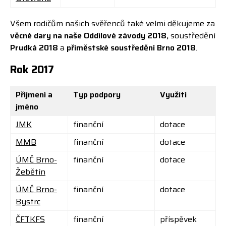
Všem rodičům našich svěřenců také velmi děkujeme za
věcné dary na naše Oddílové závody 2018,
soustředění
Prudká 2018
a
příměstské soustředění Brno 2018
.
Rok 2017
Příjmení a
Typ podpory
Využití
jméno
JMK
finanční
dotace
MMB
finanční
dotace
ÚMČ Brno-
finanční
dotace
Žebětín
ÚMČ Brno-
finanční
dotace
Bystrc
ČFTKFS
finanční
příspěvek