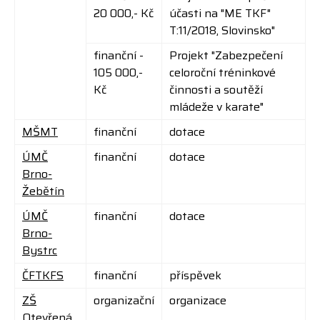
20 000,- Kč
účasti na "ME TKF"
T:11/2018, Slovinsko"
finanční -
Projekt "Zabezpečení
105 000,-
celoroční tréninkové
Kč
činnosti a soutěží
mládeže
v karate"
MŠMT
finanční
dotace
ÚMČ
finanční
dotace
Brno-
Žebětín
ÚMČ
finanční
dotace
Brno-
Bystrc
ČFTKFS
finanční
příspěvek
ZŠ
organizační
organizace
Otevřená