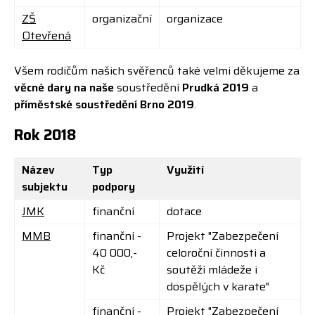
ZŠ
organizační
organizace
Otevřená
Všem rodičům našich svěřenců také velmi děkujeme za
věcné dary na naše
soustředění
Prudká 2019
a
příměstské soustředění Brno 2019
.
Rok 2018
Název
Typ
Využití
subjektu
podpory
JMK
finanční
dotace
MMB
finanční -
Projekt "Zabezpečení
40 000,-
celoroční činnosti a
Kč
soutěží mládeže i
dospělých v karate"
finanční -
Projekt "
Zabezpečení