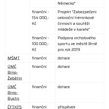
Německo
"
finanční -
Projekt "
Zabezpečení
154 000,-
celoroční tréninkové
Kč
činnosti a soutěží
mládeže
v karate"
finanční -
Podpora vrcholového
100 000,-
sportu ve městě Brně
Kč
pro rok 2019
MŠMT
finanční
dotace
ÚMČ
finanční
dotace
Brno-
Žebětín
ÚMČ
finanční
dotace
Brno-
Bystrc
ČFTKFS
finanční
příspěvek