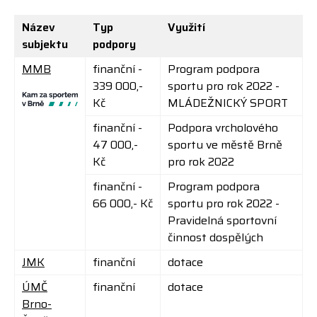
Název
Typ
Využití
subjektu
podpory
MMB
finanční -
Program podpora
339 000,-
sportu pro rok 2022 -
Kč
MLÁDEŽNICKÝ SPORT
finanční -
Podpora vrcholového
47 000,-
sportu ve městě Brně
Kč
pro rok 2022
finanční -
Program podpora
66 000,- Kč
sportu pro rok 2022 -
Pravidelná sportovní
činnost dospělých
JMK
finanční
dotace
ÚMČ
finanční
dotace
Brno-