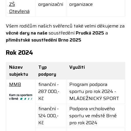
ZŠ
organizační
organizace
Otevřená
Všem rodičům našich svěřenců také velmi děkujeme za
věcné dary na naše
soustředění
Prudká 2025
a
příměstské soustředění Brno 2025
Rok 2024
Název
Typ
Využití
subjektu
podpory
MMB
finanční -
Program podpora
287 000,-
sportu pro rok 2024 -
Kč
MLÁDEŽNICKÝ SPORT
finanční -
Podpora vrcholového
124 000,-
sportu ve městě Brně
Kč
pro rok 2024