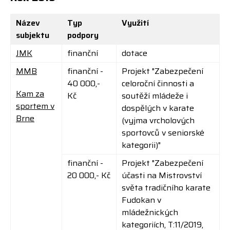
Název
Typ
Využití
subjektu
podpory
JMK
finanční
dotace
MMB
finanční -
Projekt "
Zabezpečení
40 000,-
celoroční činnosti a
Kam za
Kč
soutěží mládeže i
sportem v
dospělých v karate
Brne
(vyjma vrcholových
sportovců v seniorské
kategorii)
"
finanční -
Projekt "
Zabezpečení
20 000,- Kč
účasti na Mistrovství
světa tradičního karate
Fudokan v
mládežnických
kategoriích, T:11/2019,