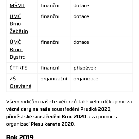
MŠMT
finanční
dotace
ÚMČ
finanční
dotace
Brno-
Žebětín
ÚMČ
finanční
dotace
Brno-
Bystrc
ČFTKFS
finanční
příspěvek
ZŠ
organizační
organizace
Otevřená
Všem rodičům našich svěřenců také velmi děkujeme za
věcné dary na naše
soustředění
Prudká 2020
,
příměstské soustředění Brno 2020
a za pomoc s
organizací
Plesu karate 2020
.
Rok 2019