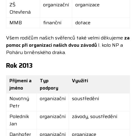
ZŠ
organizační
organizace
Otevřená
MMB
finanční
dotace
Všem rodičům našich svěřenců také velmi děkujeme
za
pomoc při organizaci našich dvou závodů
I. kolo NP a
Poháru brněnského draka.
Rok 2013
Příjmení a
Typ
Využití
jméno
podpory
Novotný
organizační
soustředění
Petr
Poledník
organizační
závody, soustředění
Jan
Danhofer
organizační
organizace