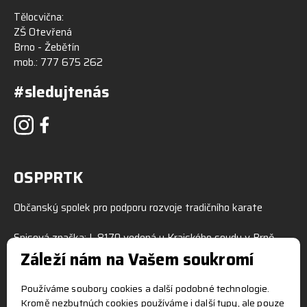
Tělocvična:
ZŠ Otevřená
Brno - Žebětín
mob.:
777 675 262
#sledujtenás
OSPPRTK
Občanský spolek pro podporu rozvoje tradičního karate
Spisová značka: L 8170 vedená u Krajského soudu v Brně
IČO: 70435430
Záleží nám na Vašem soukromí
Používáme soubory cookies a další podobné technologie.
Své dotazy zasílejte na e-mailovou adresu info@ospprtk.cz
Kromě nezbytných cookies používáme i další typy, ale pouze