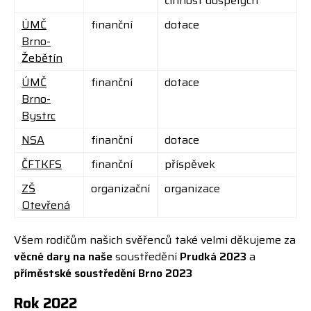
činnost dospělých
ÚMČ
finanční
dotace
Brno-
Žebětín
ÚMČ
finanční
dotace
Brno-
Bystrc
NSA
finanční
dotace
ČFTKFS
finanční
příspěvek
ZŠ
organizační
organizace
Otevřená
Všem rodičům našich svěřenců také velmi děkujeme za
věcné dary na naše
soustředění
Prudká 2023
a
příměstské soustředění Brno 2023
Rok 2022