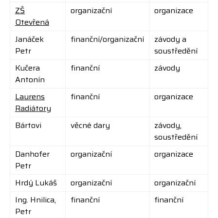
ZŠ
organizační
organizace
Otevřená
Janáček
finanční/organizační
závody a
Petr
soustředění
Kučera
finanční
závody
Antonín
Laurens
finanční
organizace
Radiátory
Bártovi
věcné dary
závody,
soustředění
Danhofer
organizační
organizace
Petr
Hrdý Lukáš
organizační
organizační
Ing. Hnilica,
finanční
finanční
Petr