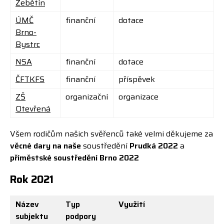
Žebětín
ÚMČ
finanční
dotace
Brno-
Bystrc
NSA
finanční
dotace
ČFTKFS
finanční
příspěvek
ZŠ
organizační
organizace
Otevřená
Všem rodičům našich svěřenců také velmi děkujeme za
věcné dary na naše
soustředění
Prudká 2022
a
příměstské soustředění Brno 2022
Rok 2021
Název
Typ
Využití
subjektu
podpory