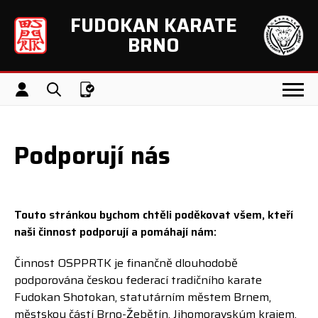
FUDOKAN KARATE
Přeskočit navigaci
BRNO
Přihlášení
Menu / Otevřít
Vyhledávání
Appka
Podporují nás
Touto stránkou bychom chtěli poděkovat všem, kteří
naši činnost podporují a pomáhají nám:
Činnost OSPPRTK je finančně dlouhodobě
podporována českou federací tradičního karate
Fudokan Shotokan, statutárním městem Brnem,
městskou částí Brno-Žebětín, Jihomoravským krajem,