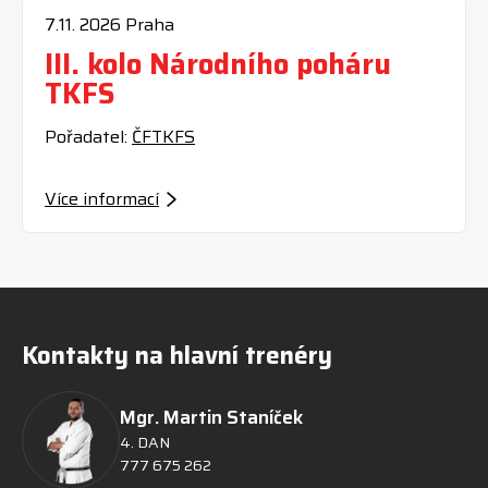
7.11.
2026
Praha
III. kolo Národního poháru
TKFS
Pořadatel:
ČFTKFS
Více informací
Kontakty na hlavní trenéry
Mgr. Martin Staníček
4. DAN
777 675 262