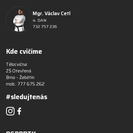
Mgr. Václav Cetl
4. DAN
732 757 236
Kde cvičíme
Tělocvična:
ZŠ Otevřená
Brno - Žebětín
mob.:
777 675 262
#sledujtenás