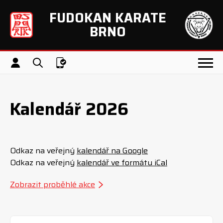
FUDOKAN KARATE
Přeskočit navigaci
BRNO
Přihlášení
Menu / Otevřít
Vyhledávání
Appka
Kalendář 2026
Odkaz na veřejný
kalendář na Google
Odkaz na veřejný
kalendář ve formátu iCal
Zobrazit proběhlé akce